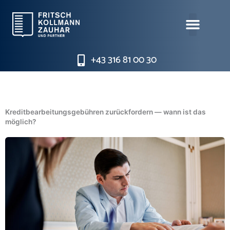
Zum
Inhalt
springen
+43 316 81 00 30
Kreditbearbeitungsgebühren zurückfordern — wann ist das
möglich?