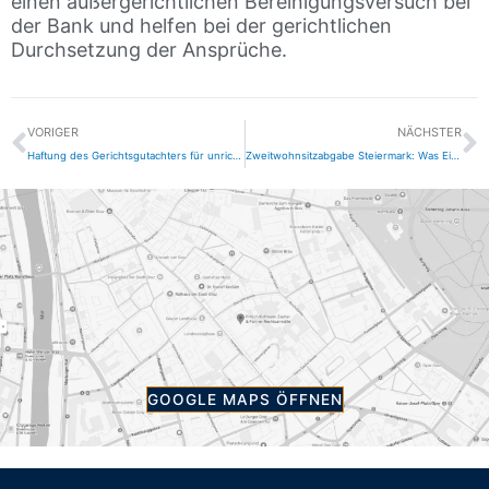
einen außergerichtlichen Bereinigungsversuch bei
der Bank und helfen bei der gerichtlichen
Durchsetzung der Ansprüche.
Zurück
N
VORIGER
NÄCHSTER
Haftung des Gerichtsgutachters für unrichtige Gutachten
Zweitwohnsitzabgabe Steiermark: Was Eigentümer wissen müssen
GOOGLE MAPS ÖFFNEN